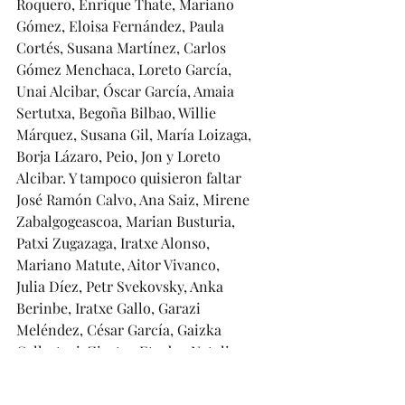
Roquero, Enrique Thate, Mariano 
Gómez, Eloisa Fernández, Paula 
Cortés, Susana Martínez, Carlos 
Gómez Menchaca, Loreto García, 
Unai Alcibar, Óscar García, Amaia 
Sertutxa, Begoña Bilbao, Willie 
Márquez, Susana Gil, María Loizaga, 
Borja Lázaro, Peio, Jon y Loreto 
Alcibar. Y tampoco quisieron faltar 
José Ramón Calvo, Ana Saiz, Mirene 
Zabalgogeascoa, Marian Busturia, 
Patxi Zugazaga, Iratxe Alonso, 
Mariano Matute, Aitor Vivanco, 
Julia Díez, Petr Svekovsky, Anka 
Berinbe, Iratxe Gallo, Garazi 
Meléndez, César García, Gaizka 
Gallastegi, Ziortza Etxabe, Natalia 
Gallego, Isabel Quiñones, Alfredo 
Sánchez -que disfrutaba de su 