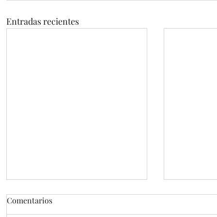
Entradas recientes
Arte ‘carigráfico’ de Márquez
Comentarios
Willie Márquez y la colectiva de