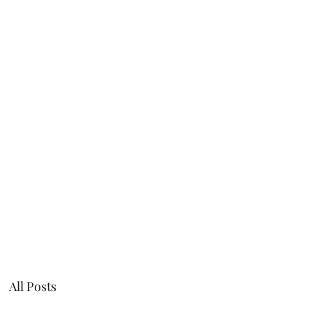
Willie Márquez
Intro
All Posts