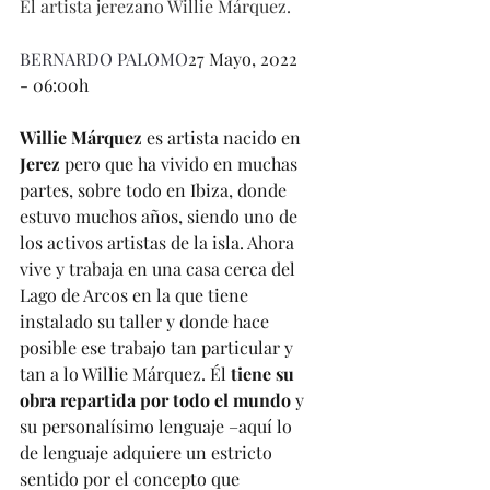
El artista jerezano Willie Márquez.
BERNARDO PALOMO
27 Mayo, 2022 
- 06:00h
Willie Márquez
 es artista nacido en 
Jerez
 pero que ha vivido en muchas 
partes, sobre todo en Ibiza, donde 
estuvo muchos años, siendo uno de 
los activos artistas de la isla. Ahora 
vive y trabaja en una casa cerca del 
Lago de Arcos en la que tiene 
instalado su taller y donde hace 
posible ese trabajo tan particular y 
tan a lo Willie Márquez. Él 
tiene su 
obra repartida por todo el mundo
 y 
su personalísimo lenguaje –aquí lo 
de lenguaje adquiere un estricto 
sentido por el concepto que 