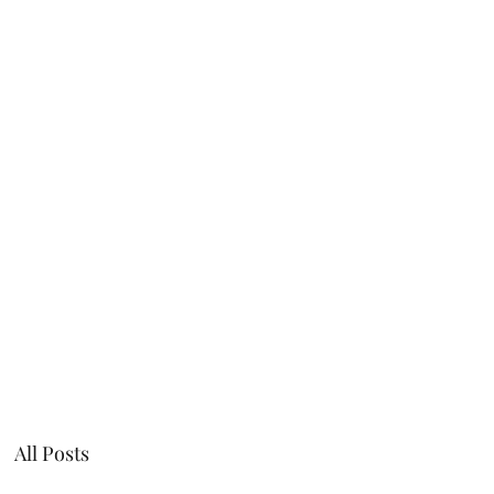
Willie Márquez
Intro
All Posts