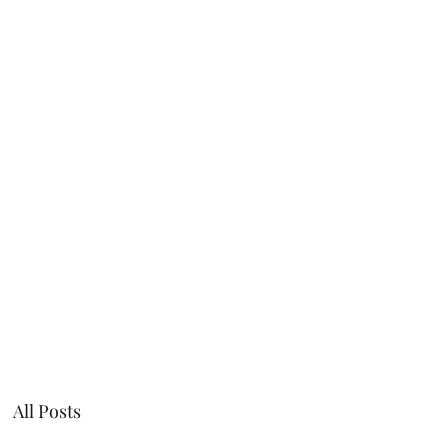
Willie Márquez
Intro
All Posts